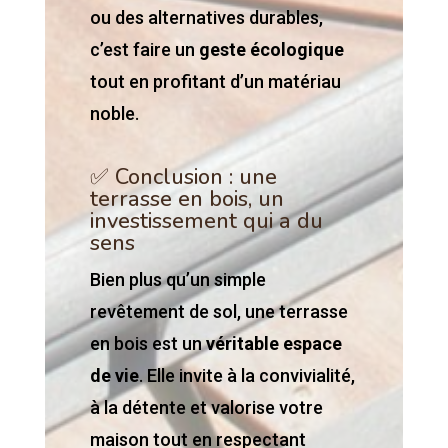
ou des alternatives durables,
c’est faire un
geste écologique
tout en profitant d’un matériau
noble.
✅ Conclusion : une
terrasse en bois, un
investissement qui a du
sens
Bien plus qu’un simple
revêtement de sol, une terrasse
en bois est un
véritable espace
de vie
. Elle invite à la convivialité,
à la détente et valorise votre
maison tout en respectant