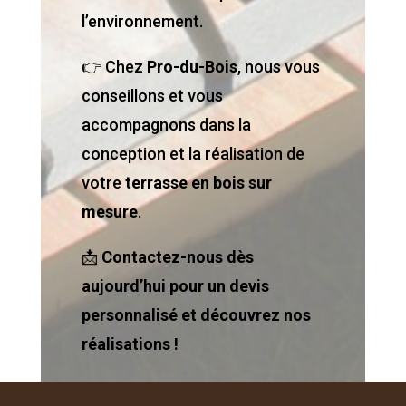
l’environnement.
👉 Chez
Pro-du-Bois
, nous vous
conseillons et vous
accompagnons dans la
conception et la réalisation de
votre
terrasse en bois sur
mesure
.
📩
Contactez-nous dès
aujourd’hui pour un devis
personnalisé et découvrez nos
réalisations !