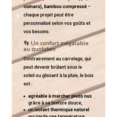
cumaru), bambou compressé
–
chaque projet peut être
personnalisé selon vos goûts et
vos besoins.
👣 Un confort inégalable
au quotidien
Contrairement au carrelage, qui
peut devenir brûlant sous le
soleil ou glissant à la pluie, le bois
est :
agréable à marcher pieds nus
grâce à sa texture douce,
un
isolant thermique naturel
qui garde une température