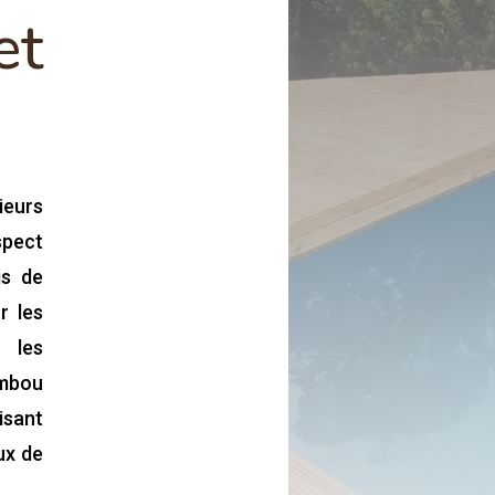
et
ieurs
spect
is de
r les
 les
ambou
isant
ux de